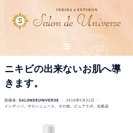
コ
ン
テ
ン
ツ
へ
ス
ト
キ
グ
ッ
ル
プ
メ
ニキビの出来ないお肌へ導
ニ
ュ
きます。
ー
投稿者:
SALONDEUNIVERSE
2016年5月31日
インディバ
、
サロンニュース
、
その他
、
ピュアラボ
、
化粧品