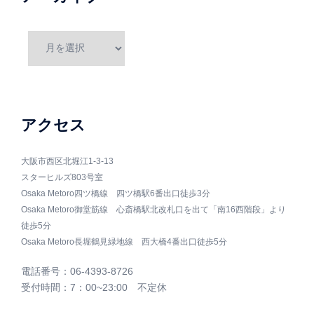
ア
ー
カ
イ
ブ
アクセス
大阪市西区北堀江1-3-13
スターヒルズ803号室
Osaka Metoro四ツ橋線 四ツ橋駅6番出口徒歩3分
Osaka Metoro御堂筋線 心斎橋駅北改札口を出て「南16西階段」より
徒歩5分
Osaka Metoro長堀鶴見緑地線 西大橋4番出口徒歩5分
電話番号：06-4393-8726
受付時間：7：00~23:00 不定休