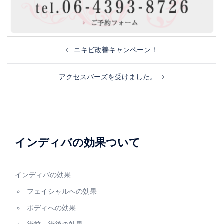
シ
ョ
ン
投
ニキビ改善キャンペーン！
稿
アクセスバーズを受けました。
ナ
ビ
ゲ
ー
インディバの効果ついて
シ
ョ
インディバの効果
ン
フェイシャルへの効果
ボディへの効果