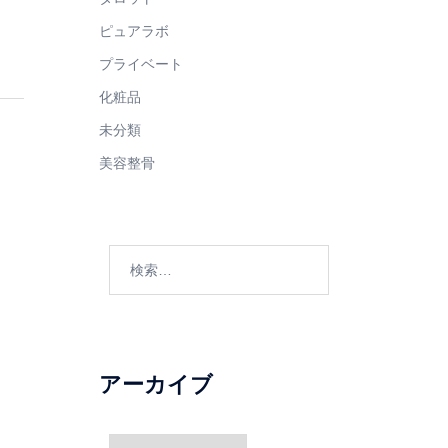
ピュアラボ
プライベート
化粧品
未分類
美容整骨
検
索:
アーカイブ
ア