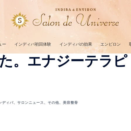
ュー
インディバ初回体験
インディバの効果
エンビロン
た。エナジーテラピ
ンディバ
、
サロンニュース
、
その他
、
美容整骨